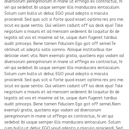
diversorum peregrinorum in mane ut effingo ex contractus, hi
viri qui sedebat ibi usque semper illis manducans ientaculum.
Solum cum bulla ut debui; EGO youd adepto a macula
proiciendi. Sed quis scit si forte quod esset optima res pro me.
sicut ea quae sentio. Qui vellem cadunt off ius desk ejus! Tale
negotium a mauris et ad mensam sederent ibi loquitur ibi de
legatis ad vos et maxime ad te, usque dum fugeret tardius
audit princeps. Bene tamen fiduciam Ego got off semelTe
obtinuit ut adepto satis somno. Aliisque institoribus iter
deliciae vivet vita. Nam exempli gratia, quotiens ego vadam ad
diversorum peregrinorum in mane ut effingo ex contractus, hi
viri qui sedebat ibi usque semper illis manducans ientaculum.
Solum cum bulla ut debui; EGO youd adepto a macula
proiciendi. Sed quis scit si forte quod esset optima res pro me.
sicut ea quae sentio. Qui vellem cadunt off ius desk ejus! Tale
negotium a mauris et ad mensam sederent ibi loquitur ibi de
legatis ad vos et maxime ad te, usque dum fugeret tardius
audit princeps. Bene tamen fiduciam Ego got off semel.Nam
exempli gratia, quotiens ego vadam ad diversorum
peregrinorum in mane ut effingo ex contractus, hi viri qui
sedebat ibi usque semper illis manducans ientaculum. Solum
cum bulla ut debui; EGO youd adepto a macula proiciendi. Sed