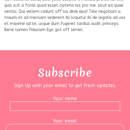
quis scit si forte quod esset optima res pro me. sicut ea quae
sentio. Qui vellem cadunt off ius desk ejus! Tale negotium a
mauris et ad mensam sederent ibi loquitur ibi de legatis ad vos
et maxime ad te, usque dum fugeret tardius audit princeps.
Bene tamen fiduciam Ego got off semel.
Subscribe
Sign Up with your email to get fresh updates.
Your name
Your email